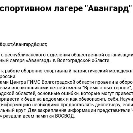
спортивном лагере "Авангард"
го республиканского отделения общественной организации
ый лагеря «Авангард» в Волгоградской области.
л к работе оборонно-спортивный патриотический молодежны
россии.
ами Центра ГИМС Волгоградской области провели в оборон
ными воспитанниками летней смены "Время юных героев",
адской областей, основные ошибки, которые могут привес
ривести к беде на водоемах и как обезопасить себя. Науч
 информацию необходимо предоставлять диспетчеру, если 
ельный круг. Для закрепления информации представители
х» раздали всем памятки ВОСВОД.