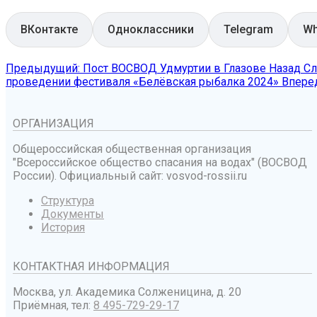
ВКонтакте
Одноклассники
Telegram
Wh
Предыдущий: Пост ВОСВОД Удмуртии в Глазове
Назад
Сл
проведении фестиваля «Белёвская рыбалка 2024»
Впере
ОРГАНИЗАЦИЯ
Общероссийская общественная организация
"Всероссийское общество спасания на водах" (ВОСВОД
России). Официальный сайт: vosvod-rossii.ru
Структура
Документы
История
КОНТАКТНАЯ ИНФОРМАЦИЯ
Москва, ул. Академика Солженицина, д. 20
Приёмная, тел:
8 495-729-29-17