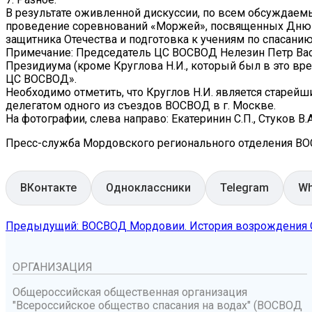
В результате оживленной дискуссии, по всем обсуждае
проведение соревнований «Моржей», посвященных Дню з
защитника Отечества и подготовка к учениям по спасани
Примечание: Председатель ЦС ВОСВОД Нелезин Петр Вас
Президиума (кроме Круглова Н.И., который был в это вр
ЦС ВОСВОД».
Необходимо отметить, что Круглов Н.И. является старей
делегатом одного из съездов ВОСВОД в г. Москве.
На фотографии, слева направо: Екатеринин С.П., Стуков В.
Пресс-служба Мордовского регионального отделения В
ВКонтакте
Одноклассники
Telegram
Wh
Предыдущий: ВОСВОД Мордовии. История возрождения
ОРГАНИЗАЦИЯ
Общероссийская общественная организация
"Всероссийское общество спасания на водах" (ВОСВОД