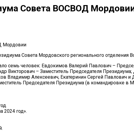
иума Совета ВОСВОД Мордови
езидиума Совета Мордовского регионального отделения Вс
ало семь человек: Евдокимов Валерий Павлович – Предсе
ндр Викторович – Заместитель Председателя Президиума;
ков Владимир Алексеевич, Екатеринин Сергей Павлович и 
еститель Председателя Президиума (в командировке в Мо
од.
 2024 год».
й.