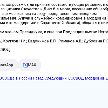
мым вопросам были приняты соответствующие решения, и 
ащитника Отечества и Дню 8-е марта, посещение общеобр
ю и самоспасанию на льду, перед весенним паводком.
ильевич, будучи в служебной командировке в Мордовии,
емя в командировке в Саратовской области), общался с н
шим членом Президиума, и еще при Председательстве Негр
А., Круглов Н.И.; Евдокимов В.П.; Романов А.В.; Дубровин Р
ОСВОД
atsApp
MAX
 ОСВОДа в России
Назад
Следующий: ВОСВОД Мордовии. Еще