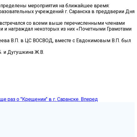
определены мероприятия на ближайшее время:
азовательных учреждений г. Саранска в преддверии Дня
 встречался со всеми выше перечисленными членами
ими и награждал некоторых из них «Почетными Грамотами
еева В.П. в ЦС ВОСВОД, вместе с Евдокимовым В.П. был
.Б. и Дугушкина Ж.В.
 раз о "Крещении" в г. Саранске.
Вперед